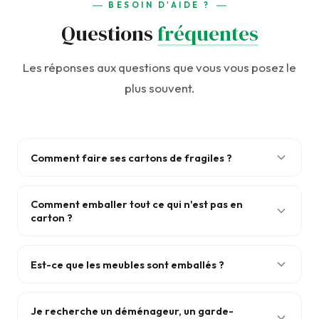
BESOIN D'AIDE ?
Questions
fréquentes
Les réponses aux questions que vous vous posez le
plus souvent.
Comment faire ses cartons de fragiles ?
Lorsque vous confirmez votre déménagement, un
ensemble d'outils de protection vous est fourni pour
Comment emballer tout ce qui n'est pas en
carton ?
garantir la sécurité de vos biens :
Tout objet pouvant être placé dans un carton devrait
Cartons à verres (Barrels) :
Monter le carton,
l'être. Cependant, certains articles (horloges, miroirs,
placer le premier croisillon à la base, remplir chaque
Est-ce que les meubles sont emballés ?
lampes...) ne peuvent être mis en carton.
compartiment avec un objet, placer une plaque de
Chaque meuble nécessitant une protection est
séparation pour créer un nouvel étage.
Nos déménageurs traitent ces objets avec le même
soigneusement emballé avec des couvertures
Je recherche un déménageur, un garde-
Généralement 3 niveaux pour 75 compartiments.