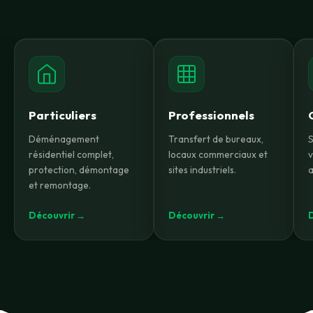
Particuliers
Professionnels
Déménagement
Transfert de bureaux,
S
résidentiel complet,
locaux commerciaux et
v
protection, démontage
sites industriels.
a
et remontage.
Découvrir →
Découvrir →