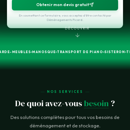
Obtenir mon devis gratuit
En soumettant ce formulaire, vous acceptez d'être contacté par
Déménagements Picard.
DÉCOUVRIR
UBLES
MANOSQUE
TRANSPORT DE PIANO
SISTERON
TRANSFER
NOS SERVICES
De quoi avez-vous
besoin
?
Des solutions complètes pour tous vos besoins de
déménagement et de stockage.