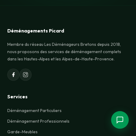
Bonjour ! Je suis l'assistant de
Déménagements Picard. Comment puis-je
Déménagements Picard
vous aider ?
Demander un devis
Nos services
Membre du réseau Les Déménageurs Bretons depuis 2018,
nous proposons des services de déménagement complets
Nous contacter
Horaires d'ouverture
dans les Hautes-Alpes et les Alpes-de-Haute-Provence.
Services
Déménagement Particuliers
Déménagement Professionnels
Garde-Meubles