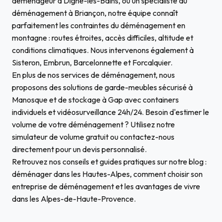
déménageur à Digne-les-Bains
,
ou un
spécialiste du
déménagement à Briançon
,
notre équipe connaît
parfaitement les contraintes du déménagement en
montagne : routes étroites, accès difficiles,
altitude et
conditions climatiques. Nous intervenons également à
Sisteron
,
Embrun
,
Barcelonnette
et
Forcalquier
.
En plus de nos services de déménagement, nous
proposons des solutions de
garde-meubles sécurisé à
Manosque
et de
stockage à Gap
avec containers
individuels et vidéosurveillance 24h/24. Besoin d'estimer le
volume de votre déménagement ?
Utilisez notre
simulateur de volume gratuit
ou
contactez-nous
directement
pour un devis personnalisé.
Retrouvez nos conseils et guides pratiques sur notre blog :
déménager dans les Hautes-Alpes
,
comment choisir son
entreprise de déménagement
et
les avantages de vivre
dans les Alpes-de-Haute-Provence
.